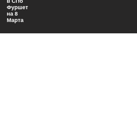
в СПб
Фуршет
на 8
Марта