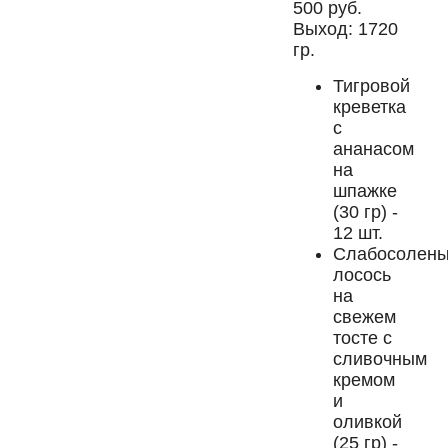
500 руб.
Выход: 1720
гр.
Тигровой
креветка
с
ананасом
на
шпажке
(30 гр) -
12 шт.
Слабосолен
лосось
на
свежем
тосте с
сливочным
кремом
и
оливкой
(25 гр) -