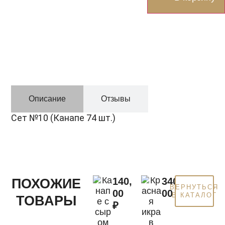
Описание
Отзывы
Сет №10 (Канапе 74 шт.)
140,
340,
ПОХОЖИЕ
ВЕРНУТЬСЯ
00
00
₽
В КАТАЛОГ
ТОВАРЫ
₽