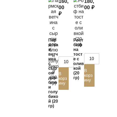
160,
180,
00
00
₽
₽
Пар
Рост
мска
биф
я
на
ветч
тост
ина
е с
с
олив
сыр
кой
В
ом
(20
В
корз
дор-
гр)
корз
ину
блю
ину
и
голу
бико
й (20
гр)