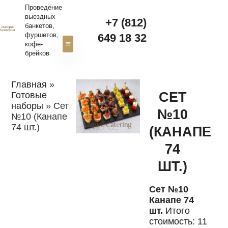
Проведение
выездных
+7 (812)
банкетов,
фуршетов,
649 18 32‬
кофе-
брейков
Свадебный кейтеринг
Доставка канапе
Главная
»
СЕТ
Готовые
наборы
»
Сет
№10
№10 (Канапе
74 шт.)
(КАНАПЕ
74
ШТ.)
Сет №10
Канапе 74
шт.
Итого
стоимость: 11