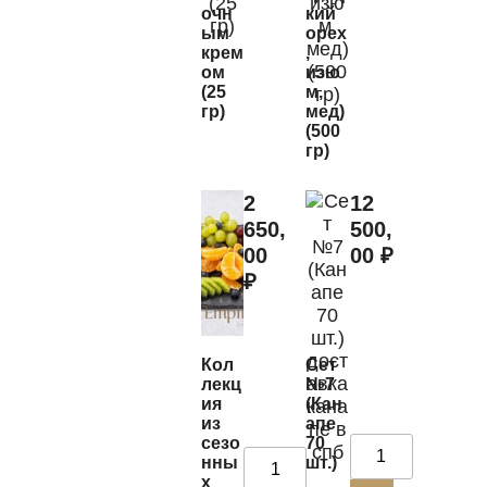
очн
кий
ым
орех
крем
,
ом
изю
(25
м,
гр)
мед)
(500
гр)
2
12
650,
500,
00
00
₽
₽
Кол
Сет
лекц
№7
ия
(Кан
из
апе
сезо
70
нны
шт.)
х