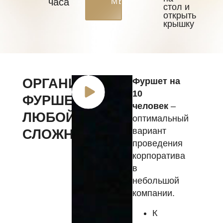
часа
МЕНЮ
стол и
открыть
крышку
ОРГАНИЗУЕМ
Фуршет на
10
ФУРШЕТ
человек
–
ЛЮБОЙ
оптимальный
вариант
СЛОЖНОСТИ
проведения
корпоратива
в
небольшой
компании.
К