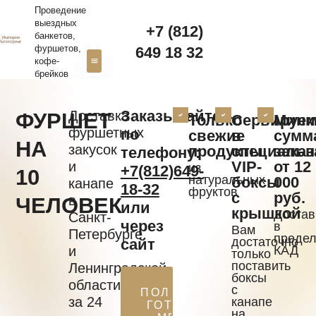
Проведение
выездных
+7 (812)
банкетов,
фуршетов,
649 18 32‬
кофе-
брейков
Свадебный кейтеринг
Доставка канапе
Заказывайте
Доставка
ФУРШЕТ
Только
Сервируе
Мини
фуршетных
по
свежие
в
сумм
НА
закусок
продукты
специаль
заказ
телефону:
VIP-
от 12
и
из
+7(812)649-
10
натуральных
боксы
000
канапе
18-32
фруктов
с
руб.
в
ЧЕЛОВЕК
или
крышкой
Достав
Санкт-
через
в
Вам
Петербурге
предел
достаточно
сайт
и
КАД
только
поставить
Ленинградской
боксы
области
с
ПОЛУЧИТЬ
за 24
канапе
ГОТОВОЕ
на