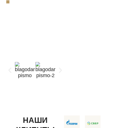
высокого качества.
Будем рады помочь
вам в организации
вашего
мероприятия.
Благодарственные
письма
НАШИ