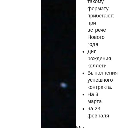
такому
формату
прибегают:
при
встрече
Нового
года
Дня
рождения
коллеги
Выполнения
успешного
контракта.
На 8
марта
на 23
февраля
Мы