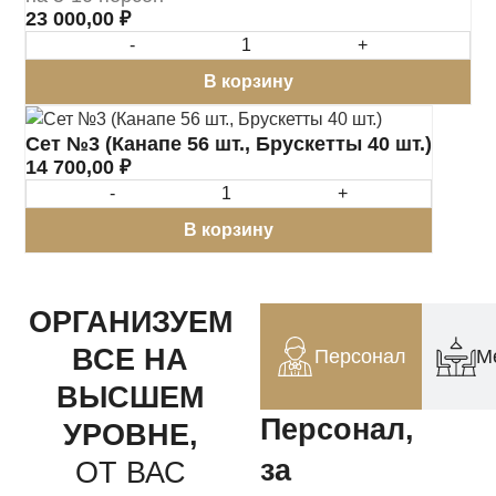
23 000,00
₽
-
+
В корзину
Сет №3 (Канапе 56 шт., Брускетты 40 шт.)
14 700,00
₽
-
+
В корзину
ОРГАНИЗУЕМ
ВСЕ НА
Персонал
М
ВЫСШЕМ
Персонал,
УРОВНЕ,
за
ОТ ВАС