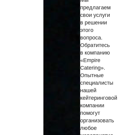
предлагаем
свои услуги
в решении
этого
вопроса.
Обратитесь
в компанию
«Empire
Catering».
Опытные
специалисты
нашей
кейтеринговой
компании
помогут
организовать
любое