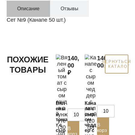
Описание
Отзывы
Сет №9 (Канапе 50 шт.)
140,
140,
ПОХОЖИЕ
ВЕРНУТЬСЯ
00
00
₽
В КАТАЛОГ
ТОВАРЫ
₽
Вял
Кана
ены
пе с
й
сыр
тома
ом
т с
чедд
В
В
сыр
ер с
корз
корз