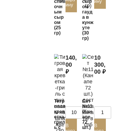
слив
сыр
ину
ину
очн
ом
ым
гауд
сыр
а в
ом
кунж
(25
уте
гр)
(30
гр)
140,
10
00
300,
₽
00
₽
Тигр
Сет
овая
№11
крев
(Кан
етка-
апе
грил
72
В
В
ь с
шт.)
корз
корз