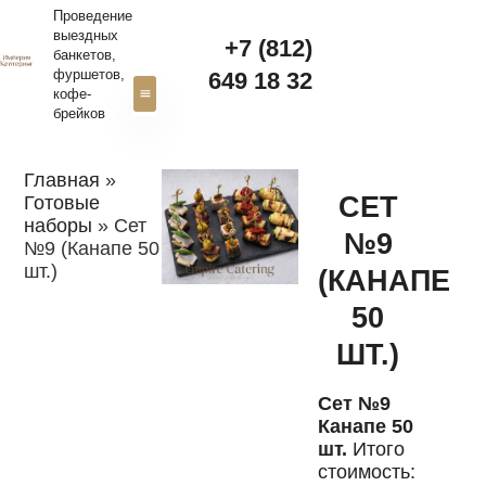
Проведение
выездных
+7 (812)
банкетов,
фуршетов,
649 18 32‬
кофе-
брейков
Свадебный кейтеринг
Доставка канапе
Главная
»
СЕТ
Готовые
наборы
»
Сет
№9
№9 (Канапе 50
шт.)
(КАНАПЕ
50
ШТ.)
Сет №9
Канапе 50
шт.
Итого
стоимость: