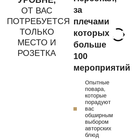
УРОВНЕ,
за
ОТ ВАС
ПОТРЕБУЕТСЯ
плечами
ТОЛЬКО
которых
МЕСТО И
больше
РОЗЕТКА
100
мероприятий
Опытные
повара,
которые
порадуют
вас
обширным
выбором
авторских
блюд