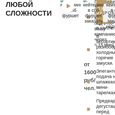
Получит
ЛЮБОЙ
Организ
3
ПОЛУЧИТ
меропри
СЛОЖНОСТИ
варианта
ПОДРОБ
МЕНЮ
в офисе,
меню
природе
под
в холле.
вашу
компани
В
через
ассорти
≈ 15 мин)
разнооб
холодны
горячие
закуски.
от
Элегант
1600
подача 
руб/
шпажках
мини-
чел.
тарелках
Предвар
дегуста
перед