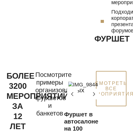
меропри
Подходи
корпора
презент
форумов
ФУРШЕТ
Посмотрите
БОЛЕЕ
примеры
СМОТРЕТЬ
3200
ВСЕ
организованных
МЕРОПРИЯТИ
МЕРОПРИЯТИЙ
фуршетов
ЗА
и
банкетов
Фуршет в
12
автосалоне
ЛЕТ
на 100