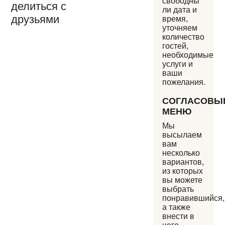
свободны
делиться с
ли дата и
друзьями
время,
уточняем
количество
гостей,
необходимые
услуги и
ваши
пожелания.
СОГЛАСОВЫ
МЕНЮ
Мы
высылаем
вам
несколько
вариантов,
из которых
вы можете
выбрать
понравившийся,
а также
внести в