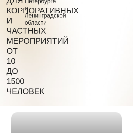
ДЛЯ
Петербурге
и
КОРПОРАТИВНЫХ
Ленинградской
И
области
ЧАСТНЫХ
МЕРОПРИЯТИЙ
ОТ
10
ДО
1500
ЧЕЛОВЕК