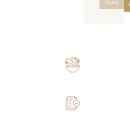
Назад
Готовим из от
ПРЕМИАЛЬНОЕ
продуктов
КАЧЕСТВО
Сочное мясо, овощ
БЛЮД ПО
— от проверенных 
ДОСТУПНОЙ
100% свежесть
ЦЕНЕ
продуктов
Все ингредиенты п
непосредственно п
мероприятием. Мы 