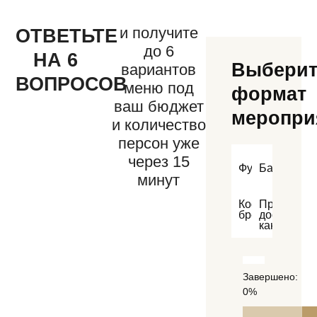
и получите
ОТВЕТЬТЕ
до 6
НА 6
Выберит
вариантов
ВОПРОСОВ
меню под
формат
ваш бюджет
меропри
и количество
персон уже
через 15
Фуршет
Банкет
минут
Кофе-
Просто
брейк
доставка
канапе
Завершено:
0%