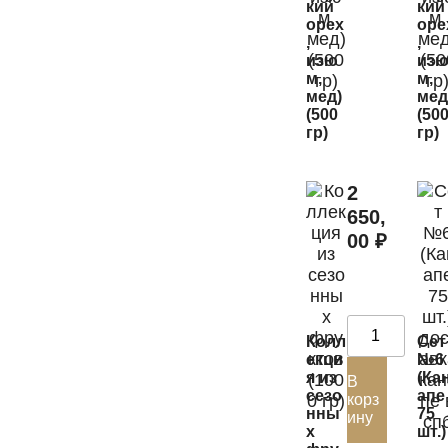
кий
кий
орех
оре
,
,
изю
из
м,
м,
мед)
мед
(500
(50
гр)
гр)
2
650,
00
₽
Колл
Сет
екци
№6
я из
(Ка
В
сезо
апе
корз
нны
75
ину
х
шт.)