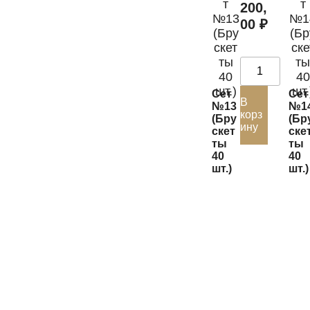
200,
00
₽
Сет
Сет
В
№13
№1
корз
(Бру
(Бр
ину
скет
ске
ты
ты
40
40
шт.)
шт.)