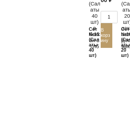
Сет
Сет
В
№15
№1
корз
(Сал
(Са
ину
аты
ат
40
20
шт)
шт)