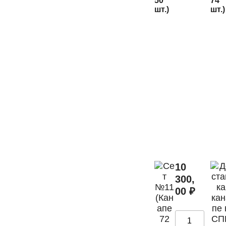
50
74
шт.)
шт.)
10
300,
00
₽