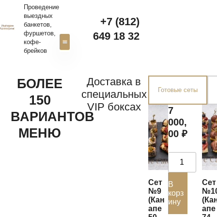
Проведение
выездных
+7 (812)
банкетов,
фуршетов,
649 18 32‬
кофе-
брейков
Свадебный кейтеринг
Доставка канапе
Доставка в
БОЛЕЕ
Готовые сеты
специальных
150
VIP боксах
7
ВАРИАНТОВ
000,
МЕНЮ
00
₽
Сет
Сет
В
№9
№1
корз
(Кан
(Ка
ину
апе
апе