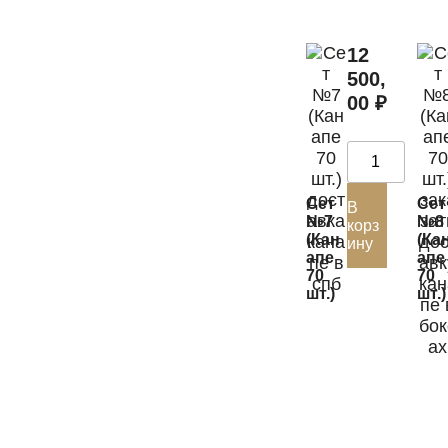
12
500,
00
₽
Сет
Сет
В
№7
№8
корз
(Кан
(Ка
ину
апе
апе
70
70
шт.)
шт.)