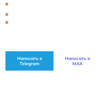
Покажем примеры мероприятий, похожих
на ваше
Вышлем до 6 вариантов меню
Рассчитаем стоимость каждого
Звоните:
+7 (812) 649 18 32‬
или
пишите в удобный мессенджер
Написать в
Написать в
Telegram
MAX